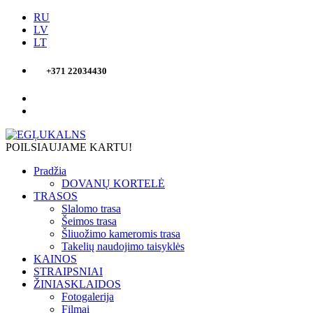
RU
LV
LT
+371 22034430
POILSIAUJAME KARTU!
Pradžia
DOVANŲ KORTELĖ
TRASOS
Slalomo trasa
Šeimos trasa
Šliuožimo kameromis trasa
Takelių naudojimo taisyklės
KAINOS
STRAIPSNIAI
ŽINIASKLAIDOS
Fotogalerija
Filmai