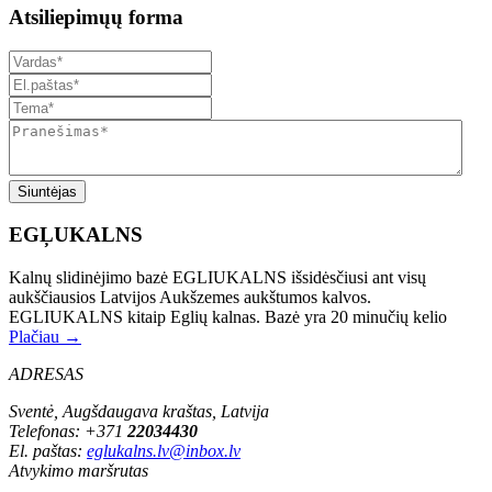
Atsiliepimųų forma
Siuntėjas
EGĻUKALNS
Kalnų slidinėjimo bazė EGLIUKALNS išsidėsčiusi ant visų
aukščiausios Latvijos Aukšzemes aukštumos kalvos.
EGLIUKALNS kitaip Eglių kalnas. Bazė yra 20 minučių kelio
Plačiau →
ADRESAS
Sventė, Augšdaugava kraštas, Latvija
Telefonas: +371
22034430
El. paštas:
eglukalns.lv@inbox.lv
Atvykimo maršrutas