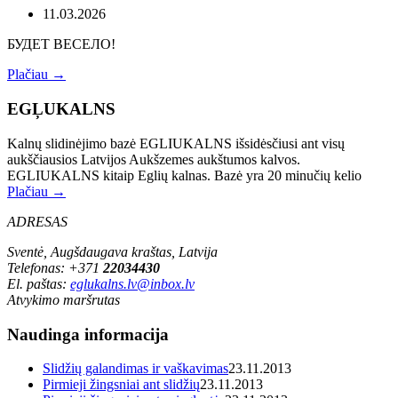
11.03.2026
БУДЕТ ВЕСЕЛО!
Plačiau →
EGĻUKALNS
Kalnų slidinėjimo bazė EGLIUKALNS išsidėsčiusi ant visų
aukščiausios Latvijos Aukšzemes aukštumos kalvos.
EGLIUKALNS kitaip Eglių kalnas. Bazė yra 20 minučių kelio
Plačiau →
ADRESAS
Sventė, Augšdaugava kraštas, Latvija
Telefonas: +371
22034430
El. paštas:
eglukalns.lv@inbox.lv
Atvykimo maršrutas
Naudinga informacija
Slidžių galandimas ir vaškavimas
23.11.2013
Pirmieji žingsniai ant slidžių
23.11.2013