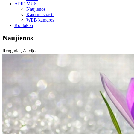
APIE MUS
Naujienos
Kaip mus rasti
WEB kameros
Kontaktai
Naujienos
Renginiai, Akcijos