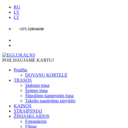
RU
LV
LT
+371 22034430
POILSIAUJAME KARTU!
Pradžia
DOVANŲ KORTELĖ
TRASOS
Slalomo trasa
Šeimos trasa
Šliuožimo kameromis trasa
Takelių naudojimo taisyklės
KAINOS
STRAIPSNIAI
ŽINIASKLAIDOS
Fotogalerija
Filmai