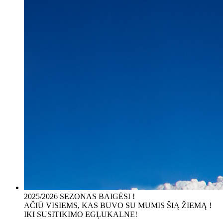
2025/2026 SEZONAS BAIGĖSI !
AČIŪ VISIEMS, KAS BUVO SU MUMIS ŠIĄ ŽIEMĄ !
IKI SUSITIKIMO EGĻUKALNE!