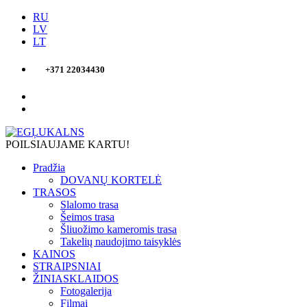
RU
LV
LT
+371 22034430
POILSIAUJAME KARTU!
Pradžia
DOVANŲ KORTELĖ
TRASOS
Slalomo trasa
Šeimos trasa
Šliuožimo kameromis trasa
Takelių naudojimo taisyklės
KAINOS
STRAIPSNIAI
ŽINIASKLAIDOS
Fotogalerija
Filmai