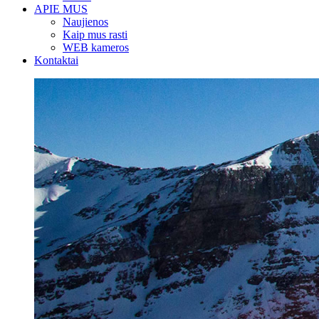
APIE MUS
Naujienos
Kaip mus rasti
WEB kameros
Kontaktai