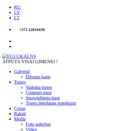
RU
LV
LT
+371 22034430
ATPŪTA VISAI ĢIMENEI !
Galvenā
Dāvanu karte
Trases
Slaloma trases
Ģimenes trase
Snowtubinga trase
Trases lietošanas noteikumi
Cenas
Raksti
Media
Foto galerijas
Video