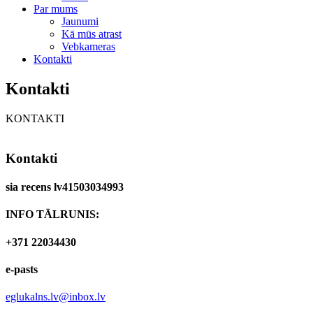
Par mums
Jaunumi
Kā mūs atrast
Vebkameras
Kontakti
Kontakti
KONTAKTI
Kontakti
sia recens lv41503034993
INFO TĀLRUNIS:
+371 22034430
e-pasts
eglukalns.lv@inbox.lv