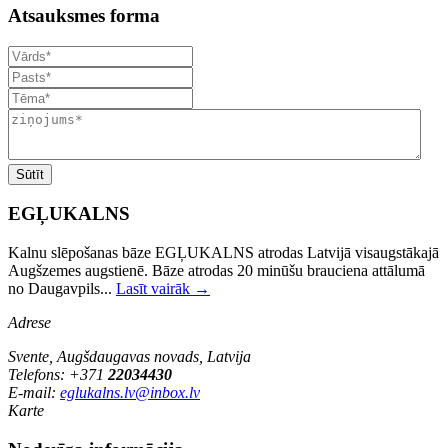
Atsauksmes forma
Sūtīt
EGĻUKALNS
Kalnu slēpošanas bāze EGĻUKALNS atrodas Latvijā visaugstākajā
Augšzemes augstienē. Bāze atrodas 20 minūšu brauciena attālumā
no Daugavpils...
Lasīt vairāk →
Adrese
Svente, Augšdaugavas novads, Latvija
Telefons: +371
22034430
E-mail:
eglukalns.lv@inbox.lv
Karte