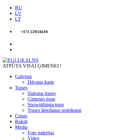
RU
LV
LT
+371 22034430
ATPŪTA VISAI ĢIMENEI !
Galvenā
Dāvanu karte
Trases
Slaloma trases
Ģimenes trase
Snowtubinga trase
Trases lietošanas noteikumi
Cenas
Raksti
Media
Foto galerijas
Video