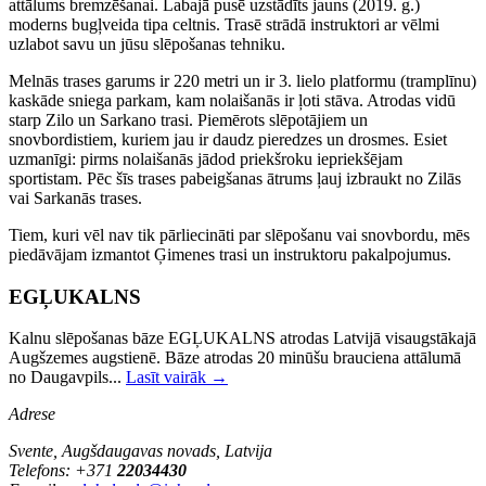
attālums bremzēšanai. Labajā pusē uzstādīts jauns (2019. g.)
moderns bugļveida tipa celtnis. Trasē strādā instruktori ar vēlmi
uzlabot savu un jūsu slēpošanas tehniku.
Melnās trases garums ir 220 metri un ir 3. lielo platformu (tramplīnu)
kaskāde sniega parkam, kam nolaišanās ir ļoti stāva. Atrodas vidū
starp Zilo un Sarkano trasi. Piemērots slēpotājiem un
snovbordistiem, kuriem jau ir daudz pieredzes un drosmes. Esiet
uzmanīgi: pirms nolaišanās jādod priekšroku iepriekšējam
sportistam. Pēc šīs trases pabeigšanas ātrums ļauj izbraukt no Zilās
vai Sarkanās trases.
Tiem, kuri vēl nav tik pārliecināti par slēpošanu vai snovbordu, mēs
piedāvājam izmantot Ģimenes trasi un instruktoru pakalpojumus.
EGĻUKALNS
Kalnu slēpošanas bāze EGĻUKALNS atrodas Latvijā visaugstākajā
Augšzemes augstienē. Bāze atrodas 20 minūšu brauciena attālumā
no Daugavpils...
Lasīt vairāk →
Adrese
Svente, Augšdaugavas novads, Latvija
Telefons: +371
22034430