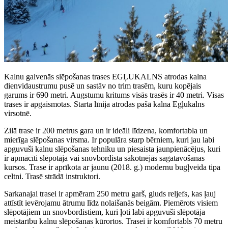
Kalnu galvenās slēpošanas trases EGĻUKALNS atrodas kalna
dienvidaustrumu pusē un sastāv no trim trasēm, kuru kopējais
garums ir 690 metri. Augstumu kritums visās trasēs ir 40 metri. Visas
trases ir apgaismotas. Starta līnija atrodas pašā kalna Egļukalns
virsotnē.
Zilā trase ir 200 metrus gara un ir ideāli līdzena, komfortabla un
mierīga slēpošanas virsma. Ir populāra starp bērniem, kuri jau labi
apguvuši kalnu slēpošanas tehniku un piesaista jaunpienācējus, kuri
ir apmācīti slēpotāja vai snovbordista sākotnējās sagatavošanas
kursos. Trase ir aprīkota ar jaunu (2018. g.) modernu bugļveida tipa
celtni. Trasē strādā instruktori.
Sarkanajai trasei ir apmēram 250 metru garš, gluds reljefs, kas ļauj
attīstīt ievērojamu ātrumu līdz nolaišanās beigām. Piemērots visiem
slēpotājiem un snovbordistiem, kuri ļoti labi apguvuši slēpotāja
meistarību kalnu slēpošanas kūrortos. Trasei ir komfortabls 70 metru