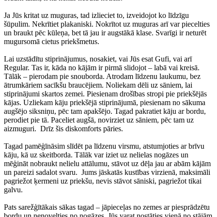
Ja Jūs kritat uz muguras, tad izlieciet to, izveidojot ko līdzīgu
šūpulim. Nekrītiet plakaniski. Nokrītot uz muguras arī var piecelties
un braukt pēc kūleņa, bet tā jau ir augstākā klase. Svarīgi ir neturēt
mugursomā cietus priekšmetus.
Lai uzstādītu stiprinājumus, nosakiet, vai Jūs esat Gufi, vai arī
Regular. Tas ir, kāda no kājām ir pirmā slidojot – labā vai kreisā.
Tālāk – pierodam pie snouborda. Atrodam līdzenu laukumu, bez
ātrumkāriem sacīkšu braucējiem. Noliekam dēli uz sāniem, lai
stiprinājumi skartos zemei. Piesienam drošības stropi pie priekšējās
kājas. Uzliekam kāju priekšējā stiprinājumā, piesienam no sākuma
augšējo siksniņu, pēc tam apakšējo. Tagad pakratiet kāju ar bordu,
perodiet pie tā. Paceliet augšā, novirziet uz sāniem, pēc tam uz
aizmuguri. Drīz šis diskomforts pāries.
Tagad pamēģīnāsim slīdēt pa līdzenu virsmu, atstumjoties ar brīvu
kāju, kā uz skeitborda. Tālāk var iziet uz nelielas nogāzes un
mēģināt nobraukt nelielu attālumu, stāvot uz dēļa jau ar abām kājām
un pareizi sadalot svaru. Jums jāskatās kustības virzienā, maksimāli
pagriežot ķermeni uz priekšu, nevis stāvot sāniski, pagriežot tikai
galvu.
Pats sarežģītākais sākas tagad – jāpieceļas no zemes ar piesprādzētu
bordu un nenovelties no nogāzes. Jūs varat nostāties vienā no stājām