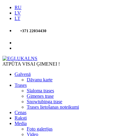
RU
LV
LT
+371 22034430
ATPŪTA VISAI ĢIMENEI !
Galvenā
Dāvanu karte
Trases
Slaloma trases
Ģimenes trase
Snowtubinga trase
Trases lietošanas noteikumi
Cenas
Raksti
Media
Foto galerijas
Video