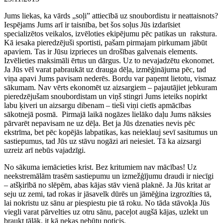
Jums liekas, ka vārds „soļi” attiecībā uz snoubordistu ir neattaisnots?
Iespējams Jums arī ir taisnība, bet šos soļus Jūs izdarīsiet
specializētos veikalos, izvēloties ekipējumu pēc patikas un rakstura.
Kā iesaka pieredzējuši sportisti, pašam pirmajam pirkumam jābūt
apaviem. Tas ir Jūsu izprieces un drošības galvenais elements.
Izvēlieties maksimāli ērtus un dārgus. Uz to nevajadzētu ekonomet.
Ja Jūs vēl varat pabraukāt uz drauga dēļa, izmēģinājuma pēc, tad
viņa apavi Jums pavisam nederēs. Bordu var paņemt lietotu, vismaz
sākumam. Nav vērts ekonomēt uz aizsargiem – pajautājiet jebkuram
pieredzējušam snoubordistam un viņš stingri Jums ieteiks nopirkt
labu ķiveri un aizsargu dibenam – tieši viņi cietīs apmācības
sākotnejā posmā. Pirmajā laikā nogāzes lielāko daļu Jums nāksies
pārvarēt nepavisam ne uz dēļa. Bet ja Jūs dzenaties nevis pēc
ekstrīma, bet pēc kopējās labpatikas, kas neieklauj sevī sasitumus un
sastiepumus, tad Jūs uz stāvu nogāzi ari neiesiet. Tā ka aizsargi
uzreiz arī nebūs vajadzīgi.
No sākuma iemācieties krist. Bez kritumiem nav mācības! Uz
neekstremālām trasēm sastiepumu un izmežģījumu draudi ir niecīgi
– atšķirībā no slēpēm, abas kājas stāv vienā plaknē. Ja Jūs kritat ar
seju uz zemi, tad rokas ir jāsavelk dūrēs un jāmēģina izgrozīties tā,
lai nokristu uz sānu ar piespiestu pie tā roku. No tāda stāvokļa Jūs
viegli varat pārvelties uz otru sānu, paceļot augšā kājas, uzlekt un
braukt tālāk, it kā nekas nebūtu noticis.