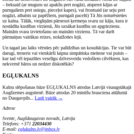
– beksaid (ar muguru uz apakšu pret nogāzi, atsperot kājas ar
purngaliem pret sniegu, pieceļot kapes), vai frontsaid (ar seju pret
nogāzi, atbalsts uz papēžiem, purngali pacelti) Tā Jūs noturēsieties
uz kalna. Tālāk, viegliņām pārnesot ķermeņa svaru uz kāju, kura ir
nostādīta kustības virzienā, Jūs uzsākat kustību un apgriezienu.
Mainām svara izvietošanu un mainām virzienu. Tā var darīt
pārmaiņus vairākas reizes, nolaižoties lejā.
Un tagad jau laiks vērsties pēc palīdzības un kosultācijas. Tie var būt
darugi, treneris vai vienkārši laipna simpātiska meitene vai puisis –
kur tad vēl iepazīties veselīgu dzīvesveidu vedošiem cilvēkiem, kas
nekvernē bāros un nedzer diskotēkās?
EGĻUKALNS
Kalnu slēpošanas bāze EGĻUKALNS atrodas Latvijā visaugstākajā
Augšzemes augstienē. Bāze atrodas 20 minūšu brauciena attālumā
no Daugavpils...
Lasīt vairāk →
Adrese
Svente, Augšdaugavas novads, Latvija
Telefons: +371
22034430
E-mail:
eglukalns.lv@inbox.lv