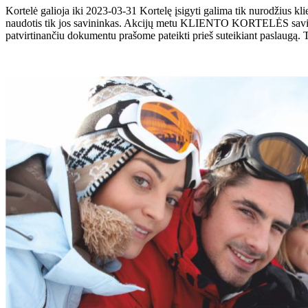
Kortelė galioja iki 2023-03-31 Kortelę įsigyti galima tik nurodžius k
naudotis tik jos savininkas. Akcijų metu KLIENTO KORTELĖS savin
patvirtinančiu dokumentu prašome pateikti prieš suteikiant paslaugą. T