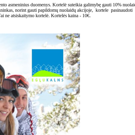
liento asmeninius duomenys. Kortelė suteikia galimybę gauti 10% nuolaid
inkas, norint gauti papildomų nuolaidų akcijoje, kortele pasinaud
ai ne atsiskaitymo kortelė. Kortelės kaina - 10€.