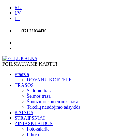
RU
LV
LT
+371 22034430
POILSIAUJAME KARTU!
Pradžia
DOVANŲ KORTELĖ
TRASOS
Slalomo trasa
Šeimos trasa
Šliuožimo kameromis trasa
Takelių naudojimo taisyklės
KAINOS
STRAIPSNIAI
ŽINIASKLAIDOS
Fotogalerija
Filmai