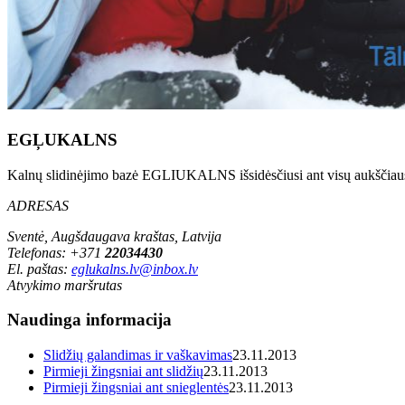
EGĻUKALNS
Kalnų slidinėjimo bazė EGLIUKALNS išsidėsčiusi ant visų aukščia
ADRESAS
Sventė, Augšdaugava kraštas, Latvija
Telefonas: +371
22034430
El. paštas:
eglukalns.lv@inbox.lv
Atvykimo maršrutas
Naudinga informacija
Slidžių galandimas ir vaškavimas
23.11.2013
Pirmieji žingsniai ant slidžių
23.11.2013
Pirmieji žingsniai ant snieglentės
23.11.2013