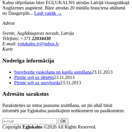
Kalnu slēpošanas bāze EGĻUKALNS atrodas Latvijā visaugstākajā
Augšzemes augstienē. Bāze atrodas 20 minūšu brauciena attālumā
no Daugavpils...
Lasīt vairāk →
Adrese
Svente, Augšdaugavas novads, Latvija
Telefons: +371
22034430
E-mail:
eglukalns.lv@inbox.lv
Karte
Noderīga informācija
Snovborda vaskošana un kanšu asināšana
23.11.2013
Pirmie soļi uz slēpēm
23.11.2013
Pirmie soļi uz snovborda
23.11.2013
Adresātu sarakstus
Parakstieties uz mūsu jaunumu izsūtīšanu, un jūs allaž būsit
informēti par Egļukalna jaunākajiem notikumiem un pasākumiem.
OK
Copyright
Egļukalns
©2026 All Rights Reserved.