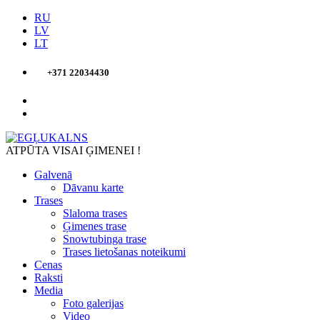
RU
LV
LT
+371 22034430
ATPŪTA VISAI ĢIMENEI !
Galvenā
Dāvanu karte
Trases
Slaloma trases
Ģimenes trase
Snowtubinga trase
Trases lietošanas noteikumi
Cenas
Raksti
Media
Foto galerijas
Video