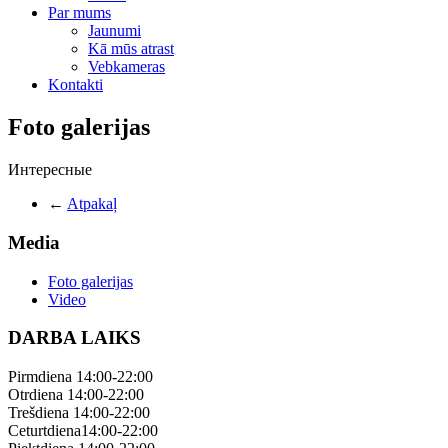
Par mums
Jaunumi
Kā mūs atrast
Vebkameras
Kontakti
Foto galerijas
Интересные
←
Atpakaļ
Media
Foto galerijas
Video
DARBA LAIKS
Pirmdiena 14:00-22:00
Otrdiena 14:00-22:00
Trešdiena 14:00-22:00
Ceturtdiena14:00-22:00